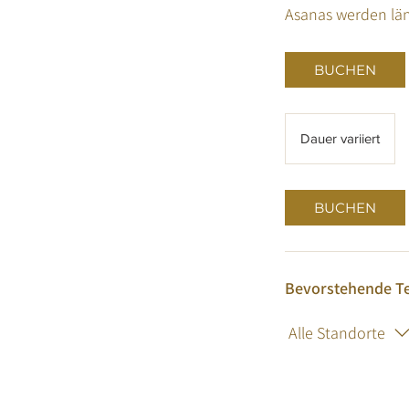
Asanas werden län
BUCHEN
Dauer variiert
D
a
u
e
BUCHEN
r
v
a
r
Bevorstehende T
i
i
Alle Standorte
e
r
t