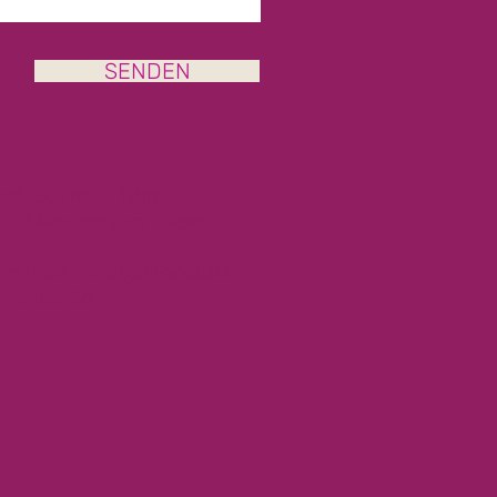
SENDEN
of -
Bus Nr. 10 fährt
nur 7 Minuten zum Grieser
erm Haus günstiger Parkplatz
o-Veneto-Str