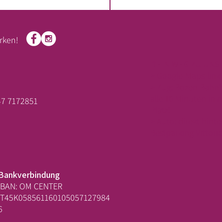
rken!
DEIN WEG ZU UNS
> Google-Maps-link
> Zug: Bozen Bahnh
alle 10 Minuten in 
47 7172851
Platz!
> Auto: direkt hint
Bestparking Vittori
Bankverbindung
IBAN: OM CENTER
IT45K058561160105057127984
6