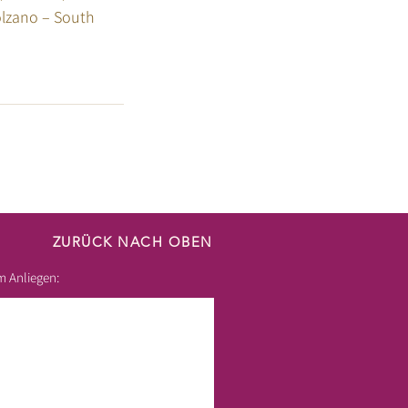
lzano – South
ZURÜCK NACH OBEN
m Anliegen: