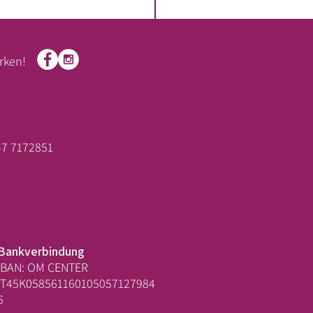
rken!
DEIN WEG ZU UNS
> Google-Maps-link
> Zug: Bozen Bahnh
alle 10 Minuten in 
47 7172851
Platz!
> Auto: direkt hint
Bestparking Vittori
Bankverbindung
IBAN: OM CENTER
IT45K058561160105057127984
6