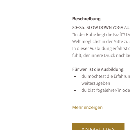
Beschreibung
80+Std SLOW DOWN YOGA 
AU
"In der Ruhe liegt die Kraft"! 
Welt möglichst in der Mitte z
In dieser Ausbildung erfährst
fühlt, der innere Druck nach
Für wen ist die Ausbildung:
du möchtest die Erfahrun
weiterzugeben
du bist Yogalehrer/in od
Mehr anzeigen
ANMELDEN