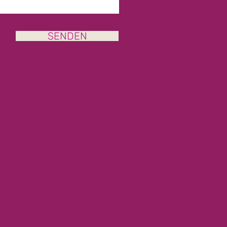
SENDEN
of -
Bus Nr. 10 fährt
nur 7 Minuten zum Grieser
erm Haus günstiger Parkplatz
o-Veneto-Str