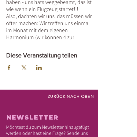
haben - uns hats weggebeamt, das ist
wie wenn ein Flugzeug startet!!!
Also, dachten wir uns, das müssen wir
öfter machen: Wir treffen uns einmal
im Monat mit dem eigenen
Harmonium (wir können 4 zur
Verfügung stellen, wenn du keines
hast!) und bringen uns gegenseitig
Diese Veranstaltung teilen
Schritt für Schritt unsere liebsten
Chants, Mantras, etc bei. Wir schaffen
pro Session ca. 2-3, also werden Alex
und Alice mal den Anfang machen.
Kommt alle - auch wenn du nicht
Harmonium spielen magst/kannst,
ZURÜCK NACH OBEN
komm zum Singen - das befreit dich
auf den Schlag von allen
Alltagsthemen.
NEWSLETTER
Die Jam Session ist kostenlos - über
Möchtest du zum Newsletter hinzugefügt
eine Spende freuen wir uns. Bitte
werden oder hast eine Frage? Sende uns
melde dich an :-)