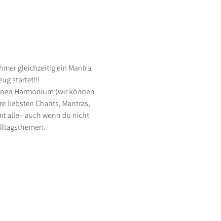
er gleichzeitig ein Mantra 
 startet!!! 
igenen Harmonium (wir können 
re liebsten Chants, Mantras, 
t alle - auch wenn du nicht 
lltagsthemen. 