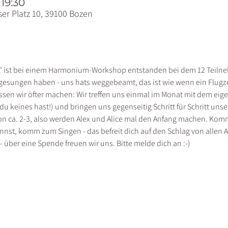
 19:30
er Platz 10, 39100 Bozen
ist bei einem Harmonium-Workshop entstanden bei dem 12 Teilnehm
esungen haben - uns hats weggebeamt, das ist wie wenn ein Flugzeug
üssen wir öfter machen: Wir treffen uns einmal im Monat mit dem e
du keines hast!) und bringen uns gegenseitig Schritt für Schritt unse
ion ca. 2-3, also werden Alex und Alice mal den Anfang machen. Komm
st, komm zum Singen - das befreit dich auf den Schlag von allen A
- über eine Spende freuen wir uns. Bitte melde dich an :-)