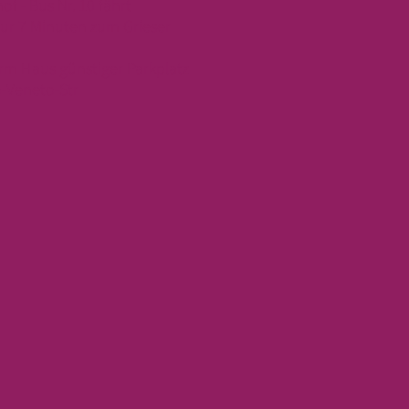
of -
Bus Nr. 10 fährt
nur 7 Minuten zum Grieser
erm Haus günstiger Parkplatz
o-Veneto-Str