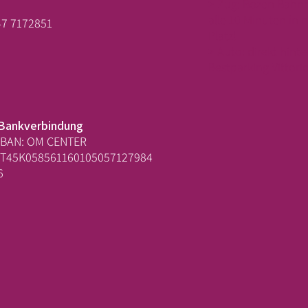
> Zug: Bozen Bahnh
alle 10 Minuten in 
47 7172851
Platz!
> Auto: direkt hint
Bestparking Vittori
Bankverbindung
IBAN: OM CENTER
IT45K058561160105057127984
6