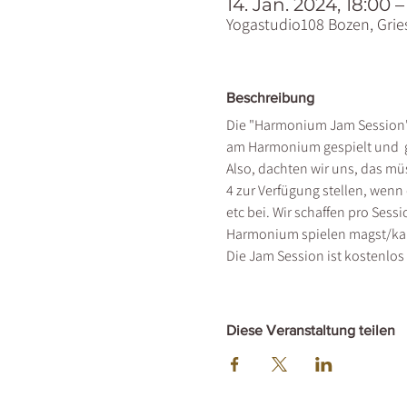
14. Jän. 2024, 18:00 –
Yogastudio108 Bozen, Gries
Beschreibung
Die "Harmonium Jam Session" 
am Harmonium gespielt und  g
Also, dachten wir uns, das m
4 zur Verfügung stellen, wenn 
etc bei. Wir schaffen pro Sess
Harmonium spielen magst/kann
Die Jam Session ist kostenlos 
Diese Veranstaltung teilen