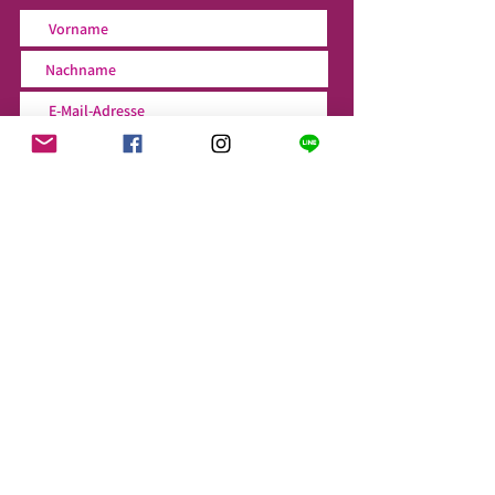
SENDEN
> Folge uns auf sozialen Netzwerken!
KONTAKT
YOGASTUDIO108