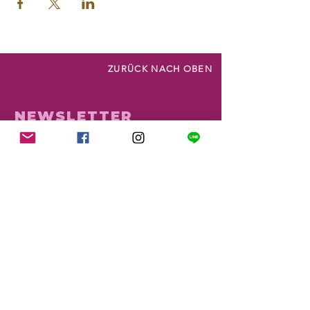
ZURÜCK NACH OBEN
NEWSLETTER
Möchtest du zum Newsletter hinzugefügt
werden oder hast eine Frage? Sende uns
gerne eine Nachricht mit deinem
Anliegen: