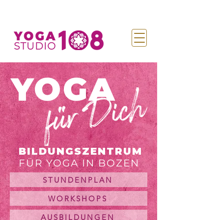
YOGA
BILDUNGSZENTRUM
FÜR YOGA IN BOZEN
STUNDENPLAN
WORKSHOPS
AUSBILDUNGEN