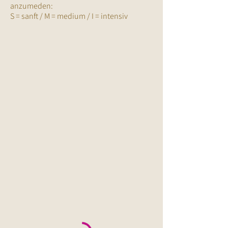
anzumeden:
S = sanft / M = medium / I = intensiv