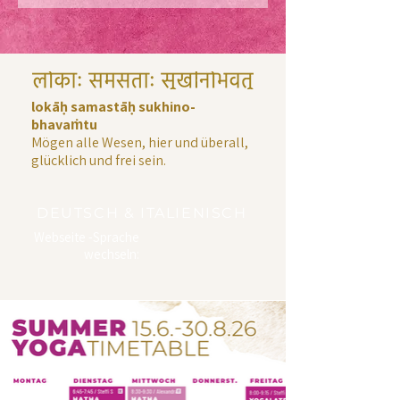
lokāḥ samastāḥ sukhino-
bhavaṁtu
Mögen alle Wesen, hier und überall,
glücklich und frei sein.
DEUTSCH & ITALIENISCH
Webseite -Sprache
wechseln: