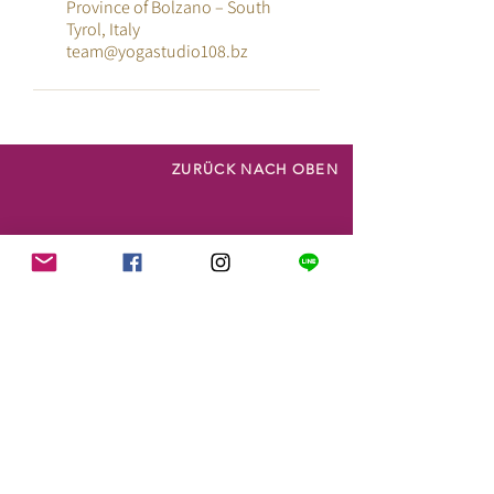
Province of Bolzano – South
Tyrol, Italy
team@yogastudio108.bz
ZURÜCK NACH OBEN
NEWSLETTER
Möchtest du zum Newsletter hinzugefügt
werden oder hast eine Frage? Sende uns
gerne eine Nachricht mit deinem
Anliegen: