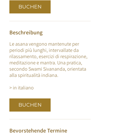
d
BUCHEN
Beschreibung
Le asana vengono mantenute per
periodi più lunghi, intervallate da
rilassamento, esercizi di respirazione,
meditazione e mantra. Una pratica,
secondo Swami Sivananda, orientata
alla spiritualità indiana.
> in italiano
BUCHEN
Bevorstehende Termine