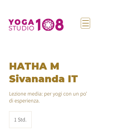
HATHA M
Sivananda IT
Lezione media: per yogi con un po'
di esperienza.
1 Std.
1
S
t