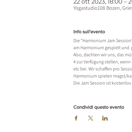
22 ott 2023, 18:00 – 
Yogastudio108 Bozen, Gries
Info sull'evento
Die "Harmonium Jam Session" 
am Harmonium gespielt und  g
Also, dachten wir uns, das m
4 zur Verfügung stellen, wenn 
etc bei. Wir schaffen pro Sess
Harmonium spielen magst/kann
Die Jam Session ist kostenlos 
Condividi questo evento