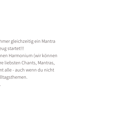
er gleichzeitig ein Mantra 
 startet!!! 
igenen Harmonium (wir können 
re liebsten Chants, Mantras, 
t alle - auch wenn du nicht 
lltagsthemen. 
.