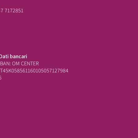
> Treno: stazione f
nr. 10A (direzione o
47 7172851
raggiungendo piazza
> Auto: archeggio 
l´edificio "Bestpark
Dati bancari
IBAN: OM CENTER
IT45K058561160105057127984
6