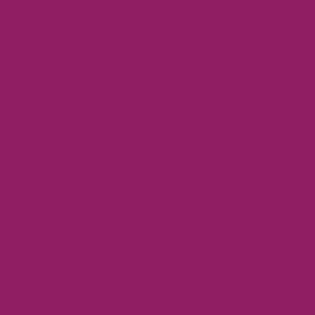
erroviaria di Bolzano - autobus
spedale) ogni 10 min.,
 Gries in soli 7 min.
economico direttamente dietro
ing" Vittorio-Veneto-Str