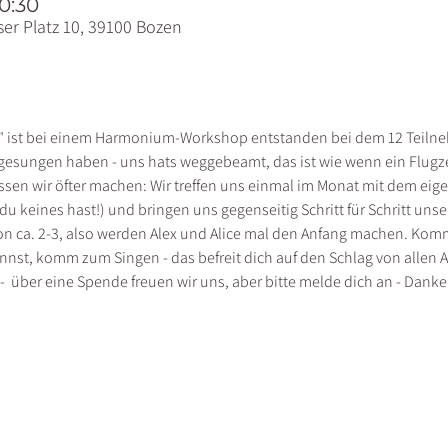
20:30
er Platz 10, 39100 Bozen
ist bei einem Harmonium-Workshop entstanden bei dem 12 Teilnehm
esungen haben - uns hats weggebeamt, das ist wie wenn ein Flugzeug
üssen wir öfter machen: Wir treffen uns einmal im Monat mit dem e
du keines hast!) und bringen uns gegenseitig Schritt für Schritt unse
ion ca. 2-3, also werden Alex und Alice mal den Anfang machen. Komm
st, komm zum Singen - das befreit dich auf den Schlag von allen A
-  über eine Spende freuen wir uns, aber bitte melde dich an - Danke