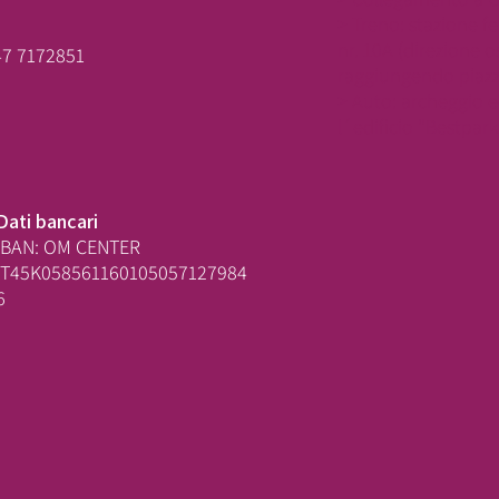
> Treno: stazione f
nr. 10A (direzione o
47 7172851
raggiungendo piazza
> Auto: archeggio 
l´edificio "Bestpark
Dati bancari
IBAN: OM CENTER
IT45K058561160105057127984
6