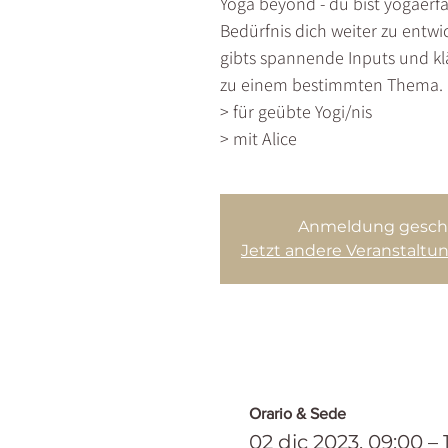
Yoga beyond - du bist yogaerf
Bedürfnis dich weiter zu entw
gibts spannende Inputs und kl
zu einem bestimmten Thema.
> für geübte Yogi/nis
> mit Alice
Anmeldung gesch
Jetzt andere Veranstalt
Orario & Sede
02 dic 2023, 09:00 – 