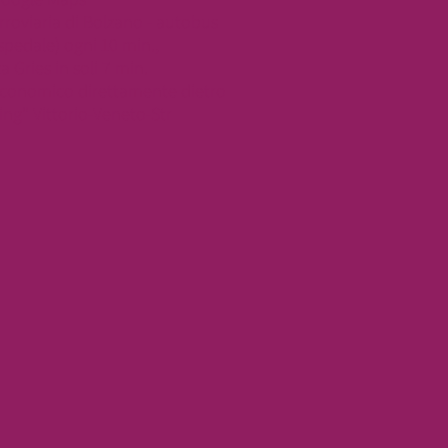
erroviaria di Bolzano - autobus
spedale) ogni 10 min.,
 Gries in soli 7 min.
economico direttamente dietro
ing" Vittorio-Veneto-Str